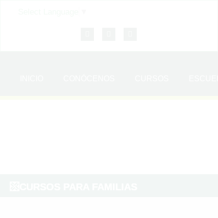
Select Language
▼
INICIO
CONÓCENOS
CURSOS
ESCUE
CURSOS PARA FAMILIAS