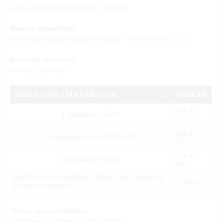
Lunes de los meses de julio y agosto
Niveles disponibles
Desde principiante hasta avanzado – 6 niveles (A1 a C2)
Duración del curso
Mínimo 1 semana
DURACIÓN / MATRÍCULA
PRECIO
*285 € –
1 SEMANA / NIÑO
575 €
*285 € –
1 SEMANA / ADOLESCENTE
575 €
*235 € –
1 SEMANA / PADRE
385 €
MATRÍCULA + MATERIAL ESCOLAR + LIBRO/S
200 €
(si fuese necesario)
*Curso sin actividades:
• 20 horas de clases en esta opción